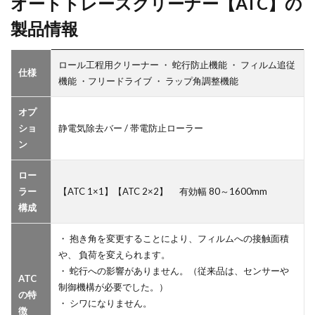
オートトレースクリーナー【ATC】の
製品情報
ロール工程用クリーナー ・ 蛇行防止機能 ・ フィルム追従
仕様
機能 ・フリードライブ ・ ラップ角調整機能
オプ
ショ
静電気除去バー / 帯電防止ローラー
ン
ロー
ラー
【ATC 1×1】【ATC 2×2】 有効幅 80～1600mm
構成
・ 抱き角を変更することにより、フィルムへの接触面積
や、 負荷を変えられます。
・ 蛇行への影響がありません。（従来品は、センサーや
ATC
制御機構が必要でした。）
の特
・ シワになりません。
徴