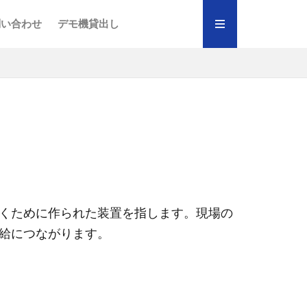
テープ
「楽ラップ」
クセス
術職）
績
り組み
ポリシー
問い合わせ
デモ機貸出し
テープ
「楽ラップ」
クセス
術職）
績
り組み
ポリシー
くために作られた装置を指します。現場の
給につながります。