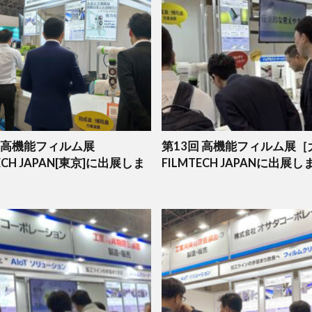
回 高機能フィルム展
第13回 高機能フィルム展［
TECH JAPAN[東京]に出展しま
FILMTECH JAPANに出展