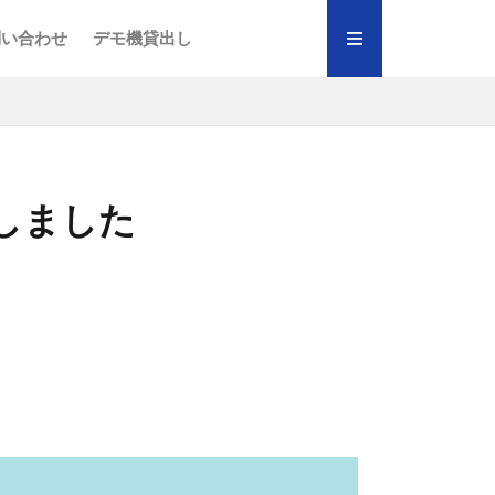
テープ
「楽ラップ」
クセス
術職）
績
り組み
ポリシー
問い合わせ
デモ機貸出し
テープ
「楽ラップ」
クセス
術職）
績
り組み
ポリシー
展しました