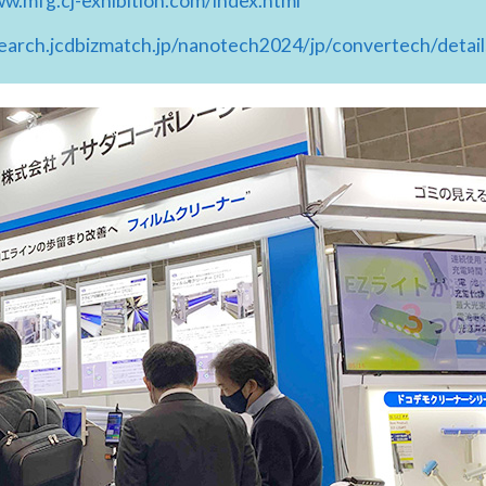
ww.mfg.cj-exhibition.com/index.html
search.jcdbizmatch.jp/nanotech2024/jp/convertech/detai