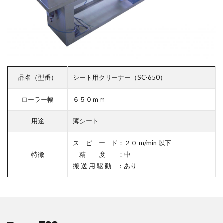
品名（型番）
シート用クリーナー（SC-650）
ローラー幅
６５０ｍｍ
用途
薄シート
ス ピ ー ド：２０ m/min 以下
特徴
精 度 ：中
搬 送 用 駆 動 ：あり