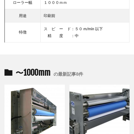
ローラー幅
１０００ｍｍ
用途
印刷前
ス ピ ー ド：５０ m/min 以下
特徴
精 度 ：中
〜1000mm
の最新記事8件