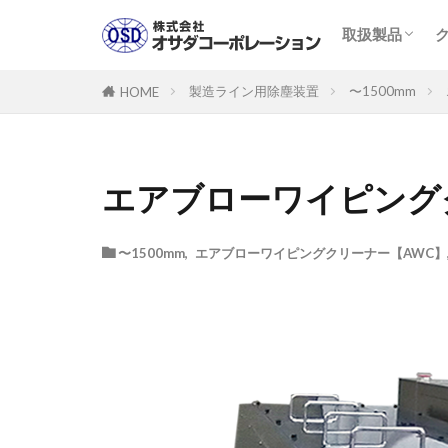
取扱製品一覧
製品PDFカタ
クリーンロー
取扱製品
取扱製品一覧
製品PDFカタ
クリーンロー
製造ライン用除塵装置
〜1500mm
HOME
エアブローワイピングク
〜1500mm
,
エアブローワイピングクリーナー【AWC】