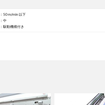
50 m/min 以下
：中
：駆動機構付き