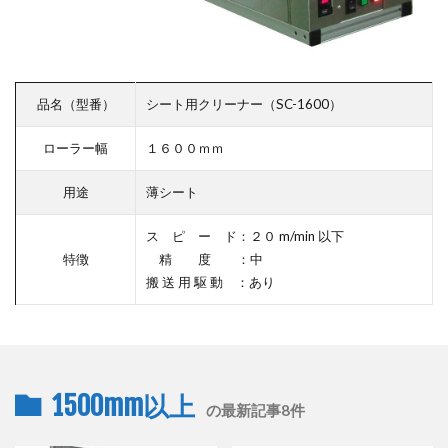
品名（型番）
シート用クリーナー（SC-1600）
ローラー幅
１６００ｍｍ
用途
薄シート
ス ピ ー ド：２０ m/min 以下
特徴
精 度 ：中
搬 送 用 駆 動 ：あり
1500mm以上
の最新記事8件