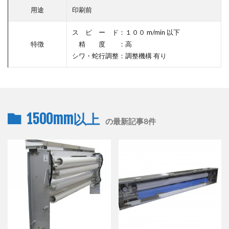
用途
印刷前
ス ピ ー ド：１００ m/min 以下
特徴
精 度 ：高
シワ・蛇行調整：調整機構 有り
1500mm以上
の最新記事8件