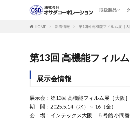
取扱製品一覧
製品PDFカタ
クリーンロー
取扱製品
取扱製品一覧
製品PDFカタ
クリーンロー
新着情報
第13回 高機能フィルム展［大阪
HOME
第13回 高機能フィルム展
展示会情報
展示会：第13回 高機能フィルム展［大阪］FIL
期 間：2025.5.14（水）～ 16（金）
会 場：インテックス大阪 ５号館 小間番号