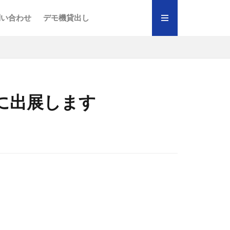
テープ
「楽ラップ」
クセス
術職）
績
り組み
ポリシー
問い合わせ
デモ機貸出し
テープ
「楽ラップ」
クセス
術職）
績
り組み
ポリシー
ANに出展します